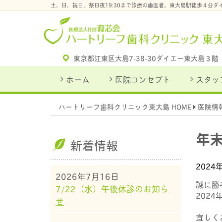
土、日、祝日、祭日夜19:30まで診療の歯医者。東大島駅徒歩４分
東京都江東区大島7-38-30
ダイエー東大島３階
ホーム
医院コンセプト
スタッ
ハートリーフ歯科クリニック東大島 HOME
医院情
年
新着情報
2024
2026年7月16日
誠に勝
7/22（水）午後休診のお知ら
202
せ
宜しく