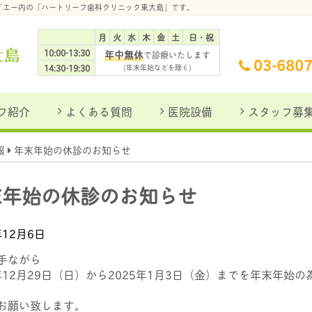
ダイエー内の「ハートリーフ歯科クリニック東大島」です。
月
火
水
木
金
土
日・祝
10:00-13:30
年中無休
で診療いたします
03-680
14:30-19:30
(年末年始などを除く)
フ紹介
よくある質問
医院設備
スタッフ募
報
年末年始の休診のお知らせ
末年始の休診のお知らせ
年12月6日
手ながら
4年12月29日（日）から2025年1月3日（金）までを年末年始
お願い致します。