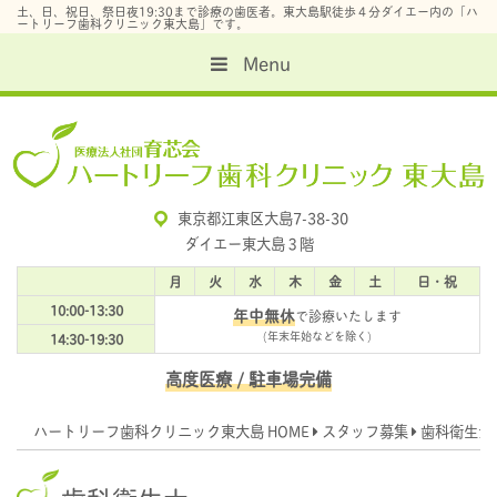
土、日、祝日、祭日夜19:30まで診療の歯医者。東大島駅徒歩４分ダイエー内の「ハ
ートリーフ歯科クリニック東大島」です。
Menu
東京都江東区大島7-38-30
ダイエー東大島３階
月
火
水
木
金
土
日・祝
10:00-13:30
年中無休
で診療いたします
(年末年始などを除く)
14:30-19:30
高度医療
/ 駐車場完備
ハートリーフ歯科クリニック東大島 HOME
スタッフ募集
歯科衛生士