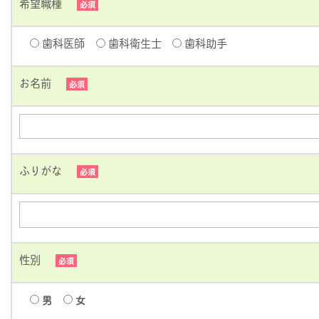
希望職種
必須
歯科医師
歯科衛生士
歯科助手
お名前
必須
ふりがな
必須
性別
必須
男
女