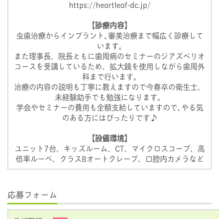
https://heartleaf-dc.jp/
【診療内容】
虫歯治療からインプラント､審美治療まで幅広く診療して
います｡
また理事長、院長ともに歯周病のセミナーのジアズぺリオ
コースを受講しているため、拡大鏡を使用しながら歯周外
科まで行います｡
治療の内容の説明も丁寧に教えますので今春卒の衛生士、
未経験助手でも勉強になります。
学会やセミナーの費用も全額支給していますので､やる気
のある方にはぴったりです♪
【設備環境】
ユニット7台、キッズルーム、CT、マイクロスコープ、高
倍率ルーペ、クラスBオートクレーブ、口腔内カメラなど
応募フォーム