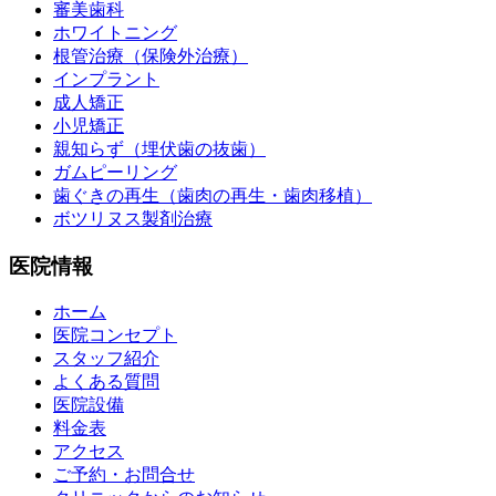
審美歯科
ホワイトニング
根管治療（保険外治療）
インプラント
成人矯正
小児矯正
親知らず（埋伏歯の抜歯）
ガムピーリング
歯ぐきの再生（歯肉の再生・歯肉移植）
ボツリヌス製剤治療
医院情報
ホーム
医院コンセプト
スタッフ紹介
よくある質問
医院設備
料金表
アクセス
ご予約・お問合せ