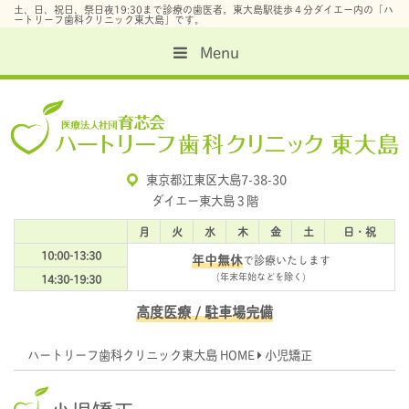
土、日、祝日、祭日夜19:30まで診療の歯医者。東大島駅徒歩４分ダイエー内の「ハ
ートリーフ歯科クリニック東大島」です。
Menu
東京都江東区大島7-38-30
ダイエー東大島３階
月
火
水
木
金
土
日・祝
10:00-13:30
年中無休
で診療いたします
(年末年始などを除く)
14:30-19:30
高度医療
/ 駐車場完備
ハートリーフ歯科クリニック東大島 HOME
小児矯正